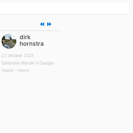
dirk
hornstra
22 oktober 2025
Sallandse Wandel 4 Daagse
Raalte - Heino