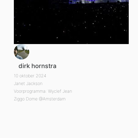
dirk hornstra
10 oktober 2024
Janet Jackson
Voorprogramma: Wyclef Jean
Ziggo Dome @Amsterdam