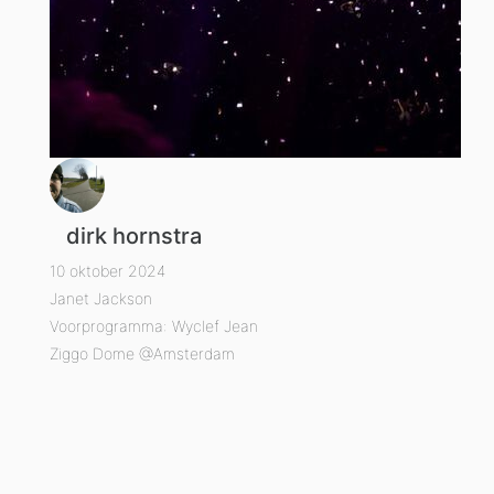
dirk hornstra
10 oktober 2024
Janet Jackson
Voorprogramma: Wyclef Jean
Ziggo Dome @Amsterdam